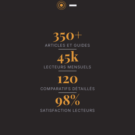
350+
ARTICLES ET GUIDES
45k
LECTEURS MENSUELS
120
COMPARATIFS DÉTAILLÉS
98%
SATISFACTION LECTEURS