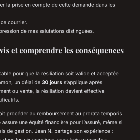
mer la prise en compte de cette demande dans les
ce courrier.
pression de mes salutations distinguées.
éavis et comprendre les conséquences
able pour que la résiliation soit valide et acceptée
Hamon, un délai de
30 jours
s’applique après
ent ou vente, la résiliation devient effective
ficatifs.
 doit procéder au remboursement au prorata temporis
le assure une équité financière pour l’assuré, même si
ais de gestion. Jean N. partage son expérience :
ta dans les six semaines, sans frais excessifs ».